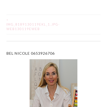
<
IMG_8189130119EKL_1.JPG-
POST NAVIGATION
WEB130119EWEB
BEL NICOLE 0653926706