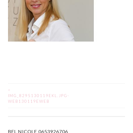
<
IMG_8295130119EKL.JPG-
POST NAVIGATION
WEB130119EWEB
BEL NICOLE 0653926706